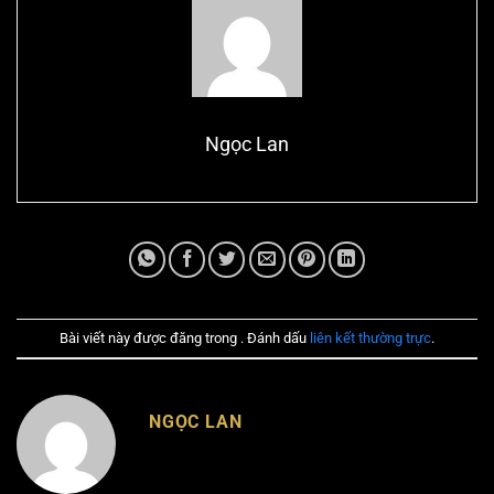
Ngọc Lan
Bài viết này được đăng trong
. Đánh dấu
liên kết thường trực
.
NGỌC LAN