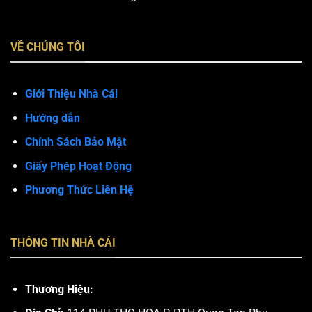
VỀ CHÚNG TÔI
Giới Thiệu Nhà Cái
Hướng dẫn
Chính Sách Bảo Mật
Giấy Phép Hoạt Động
Phương Thức Liên Hệ
THÔNG TIN NHÀ CÁI
Thương Hiệu: