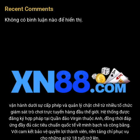
Recent Comments
Không có bình luận nào để hiển thị.
vận hành dưới sự cấp phép và quản lý chặt chẽ từ nhiều tổ chức
giám sát trò chơi trực tuyến hàng đầu thế giới. Hệ thống được
đăng ký hợp pháp tại Quần đảo Virgin thuộc Anh, đồng thời đáp
ứng đầy đủ các tiêu chuẩn quốc tế về minh bạch và công bằng.
Với cam kết bảo vệ quyền lợi thành viên, nền tảng chỉ phục vụ
cho những ai từ 18 tuổi trở lên.