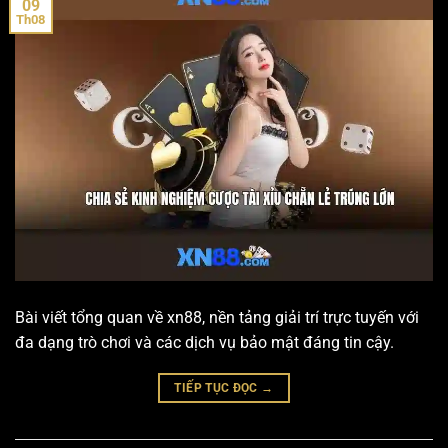
09
Th08
Bài viết tổng quan về xn88, nền tảng giải trí trực tuyến với
đa dạng trò chơi và các dịch vụ bảo mật đáng tin cậy.
TIẾP TỤC ĐỌC
→