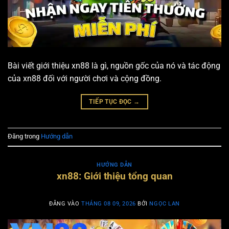
Bài viết giới thiệu xn88 là gì, nguồn gốc của nó và tác động
của xn88 đối với người chơi và cộng đồng.
TIẾP TỤC ĐỌC
→
Đăng trong
Hướng dẫn
HƯỚNG DẪN
xn88: Giới thiệu tổng quan
ĐĂNG VÀO
THÁNG 08 09, 2026
BỞI
NGỌC LAN