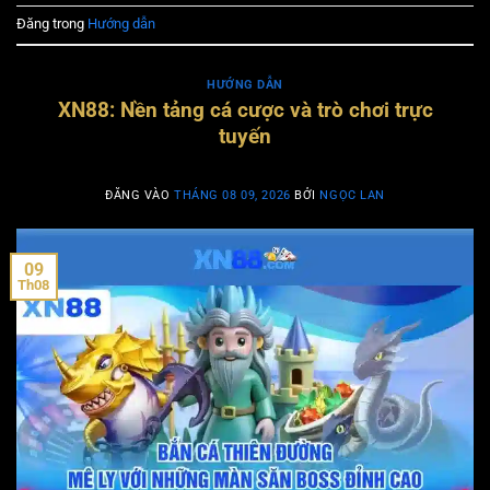
Đăng trong
Hướng dẫn
HƯỚNG DẪN
XN88: Nền tảng cá cược và trò chơi trực
tuyến
ĐĂNG VÀO
THÁNG 08 09, 2026
BỞI
NGỌC LAN
09
Th08