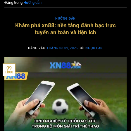
Đăng trong
Hướng dẫn
HƯỚNG DẪN
Khám phá xn88: nền tảng đánh bạc trực
tuyến an toàn và tiện ích
ĐĂNG VÀO
THÁNG 08 09, 2026
BỞI
NGỌC LAN
09
Th08