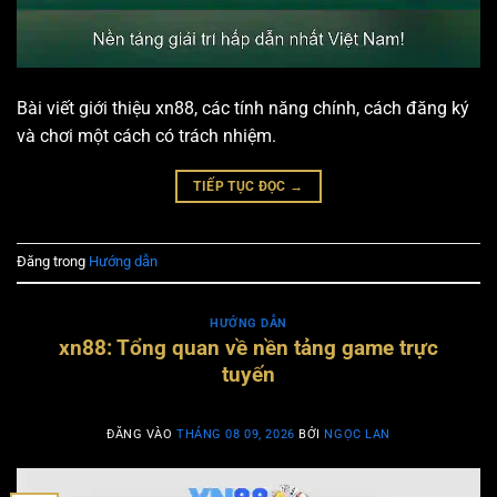
Bài viết giới thiệu xn88, các tính năng chính, cách đăng ký
và chơi một cách có trách nhiệm.
TIẾP TỤC ĐỌC
→
Đăng trong
Hướng dẫn
HƯỚNG DẪN
xn88: Tổng quan về nền tảng game trực
tuyến
ĐĂNG VÀO
THÁNG 08 09, 2026
BỞI
NGỌC LAN