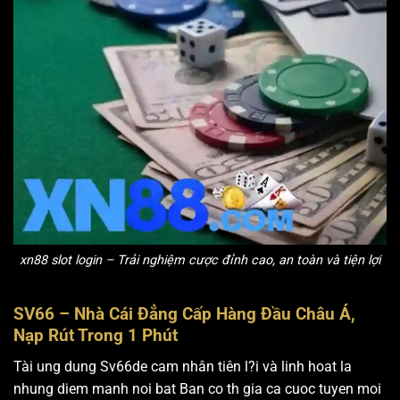
xn88 slot login – Trải nghiệm cược đỉnh cao, an toàn và tiện lợi
SV66 – Nhà Cái Đẳng Cấp Hàng Đầu Châu Á,
Nạp Rút Trong 1 Phút
Tài ung dung Sv66de cam nhân tiên l?i và linh hoat la
nhung diem manh noi bat Ban co th gia ca cuoc tuyen moi