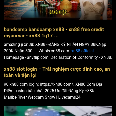
bandcamp bandcamp xn88 - xn88 free credit
myanmar - xn88 1g17 ...
amazing ji xn88: XN88 - ĐĂNG KÝ NHẬN NGAY 88K,Nạp
200K Nhận 300 .... Whois xn88.com.
xn88 official
Homepage - anyflip.com. Declaration of Conformity - XN88.
xn88 slot login – Trải nghiệm cược đỉnh cao, an
toàn và tiện lợi
90 xn88 com login: https://xn88.com/. XN88 Com Địa
Điểm casino bậc nhất 2025 Ưu đãi Đăng Ký +88k.
MaribelRiver Webcam Show | Livecams24.