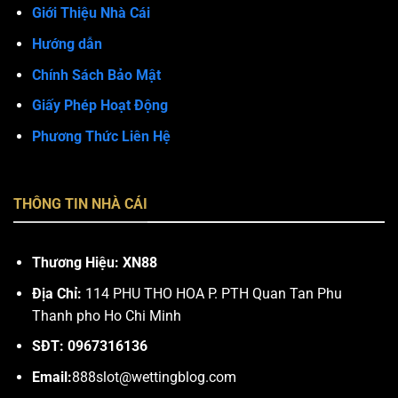
Giới Thiệu Nhà Cái
Hướng dẫn
Chính Sách Bảo Mật
Giấy Phép Hoạt Động
Phương Thức Liên Hệ
THÔNG TIN NHÀ CÁI
Thương Hiệu: XN88
Địa Chỉ:
114 PHU THO HOA P. PTH Quan Tan Phu
Thanh pho Ho Chi Minh
SĐT:
0967316136
Email:
888slot@wettingblog.com