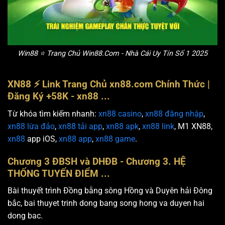
Win88 ⭐ Trang Chủ Win88.Com - Nhà Cái Uy Tín Số 1 2025
XN88 ⚡️ Link Trang Chủ xn88.com Chính Thức |
Đăng Ký +58K - xn88 ...
Từ khóa tìm kiếm nhanh:
xn88 casino
,
xn88 đăng nhập
,
xn88 lừa đảo
,
xn88 tải app
,
xn88 apk
,
xn88 link
, M1 XN88,
xn88
app iOS,
xn88 app
,
xn88 game
.
Chương 3 ĐBSH và DHĐB - Chương 3. HỆ
THỐNG TUYẾN ĐIỂM ...
Bài thuyết trình Đồng bằng sông Hồng và Duyên hải Đông
bắc, bai thuyet trinh dong bang song hong va duyen hai
dong bac.