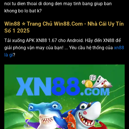
noi tu dien thoai di dong den may tinh bang giup ban
khong bo lo bat k?
Win88 ⭐ Trang Chủ Win88.Com - Nhà Cái Uy Tín
Số 1 2025
Tải xuống APK XN88 1.67 cho Android. Hãy đến XN88 để
giải phóng vận may của bạn! ... Yêu cầu hệ thống của
xn88
là gì
?