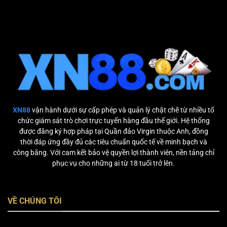
XN88
vận hành dưới sự cấp phép và quản lý chặt chẽ từ nhiều tổ
chức giám sát trò chơi trực tuyến hàng đầu thế giới. Hệ thống
được đăng ký hợp pháp tại Quần đảo Virgin thuộc Anh, đồng
thời đáp ứng đầy đủ các tiêu chuẩn quốc tế về minh bạch và
công bằng. Với cam kết bảo vệ quyền lợi thành viên, nền tảng chỉ
phục vụ cho những ai từ 18 tuổi trở lên.
VỀ CHÚNG TÔI