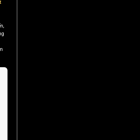
&
n,
ng
án