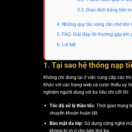
3.3. Giao dịch bằng tiền 
4. Những quy tắc vàng cần nhớ khi 
5. FAQ: Giải đáp lỗi thường gặp khi g
6. Lời kết
1. Tại sao hệ thống nạp 
Không chỉ dừng lại ở việc cung cấp các tr
Khác với các trang web cá cược thiếu uy tí
nghiệm người dùng với ba tiêu chí cốt lõi:
Tốc độ xử lý thần tốc:
Thời gian trung b
chuyển khoản hoàn tất.
Bảo mật đa lớp:
Sử dụng công nghệ mã 
không bị rò rỉ cho bên thứ ba.