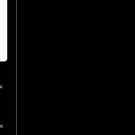
ải
ên