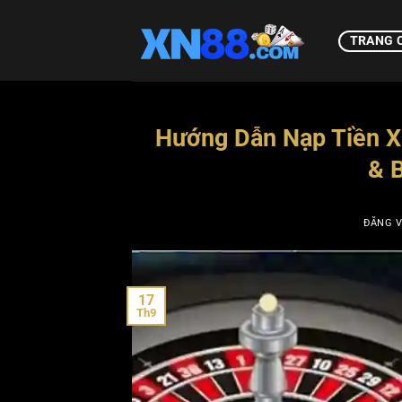
Bỏ
qua
TRANG 
nội
dung
Hướng Dẫn Nạp Tiền X
& 
ĐĂNG 
17
Th9