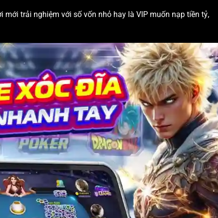
 mới trải nghiệm với số vốn nhỏ hay là VIP muốn nạp tiền tỷ,