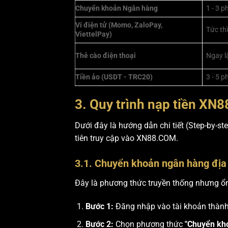
Chuyển khoản Ngân hàng
1 - 3 p
Ví điện tử (Momo, ZaloPay,
Tức th
ViettelPay)
Thẻ cào điện thoại
Ngay l
Tiền ảo (USDT - TRC20)
3 - 5 p
3. Quy trình nạp tiền XN
Dưới đây là hướng dẫn chi tiết (Step-by-st
tiên truy cập vào XN88.COM.
3.1. Chuyển khoản ngân hàng đị
Đây là phương thức truyền thống nhưng ổn
Bước 1:
Đăng nhập vào tài khoản thành
Bước 2:
Chọn phương thức
"Chuyển kh