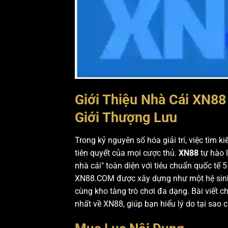
Giới Thiệu Nhà Cái XN8
Giới Thượng Lưu
Trong kỷ nguyên số hóa giải trí, việc tìm
tiên quyết của mọi cược thủ.
XN88
tự hào 
nhà cái" toàn diện với tiêu chuẩn quốc tế 
XN88.COM được xây dựng như một hệ sinh th
cùng kho tàng trò chơi đa dạng. Bài viết c
nhất về XN88, giúp bạn hiểu lý do tại sao