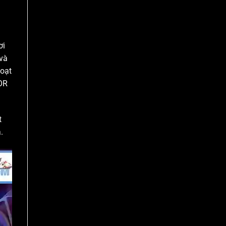
ơi
 và
hoạt
COR
t
.