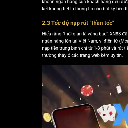
khoản ngân hàng của khách hàng đều được
kết không tiết lộ thông tin cho bất kỳ bên 
2.3 Tốc độ nạp rút "thần tốc"
Hiểu rằng "thời gian là vàng bạc", XN88 đã 
ngân hàng lớn tại Việt Nam, ví điện tử (Mo
nạp tiền trung bình chỉ từ 1-3 phút và rút t
thường thấy ở các trang web kém uy tín.