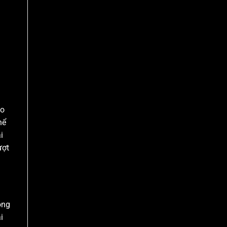
ạo
hể
i
ượt
ông
i