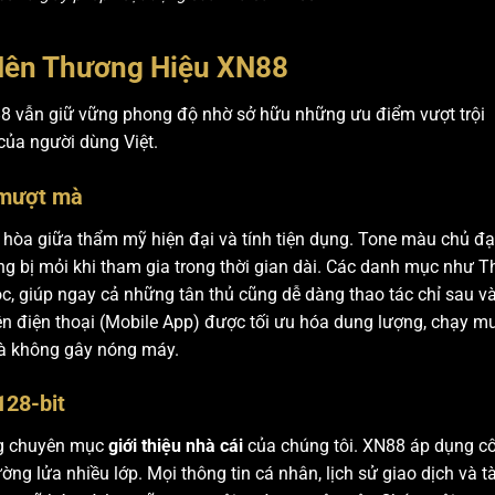
Nên Thương Hiệu XN88
88 vẫn giữ vững phong độ nhờ sở hữu những ưu điểm vượt trội
 của người dùng Việt.
m mượt mà
 hòa giữa thẩm mỹ hiện đại và tính tiện dụng. Tone màu chủ đ
ông bị mỏi khi tham gia trong thời gian dài. Các danh mục như T
, giúp ngay cả những tân thủ cũng dễ dàng thao tác chỉ sau và
rên điện thoại (Mobile App) được tối ưu hóa dung lượng, chạy m
mà không gây nóng máy.
128-bit
ong chuyên mục
giới thiệu nhà cái
của chúng tôi. XN88 áp dụng c
g lửa nhiều lớp. Mọi thông tin cá nhân, lịch sử giao dịch và tà