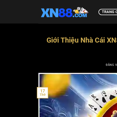
Bỏ
qua
TRANG 
nội
dung
Giới Thiệu Nhà Cái X
ĐĂNG 
17
Th9