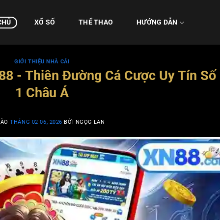
CHỦ
XỔ SỐ
THỂ THAO
HƯỚNG DẪN
GIỚI THIỆU NHÀ CÁI
N88 - Thiên Đường Cá Cược Uy Tín Số
1 Châu Á
VÀO
THÁNG 02 06, 2026
BỞI
NGỌC LAN