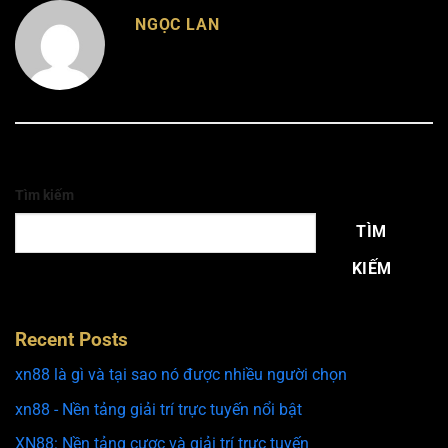
NGỌC LAN
Tìm kiếm
TÌM
KIẾM
Recent Posts
xn88 là gì và tại sao nó được nhiều người chọn
xn88 - Nền tảng giải trí trực tuyến nổi bật
XN88: Nền tảng cược và giải trí trực tuyến