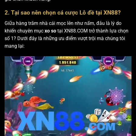
2. Tại sao nên chọn cá cược Lô đề tại XN88?
Giữa hàng trăm nhà cái mọc lên như nấm, đâu là lý do
khiến chuyên mục
xo so
tại XN88.COM trở thành lựa chọn
số 1? Dưới đây là những ưu điểm vượt trội mà chúng tôi
mang lại: