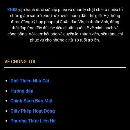
XN88
vận hành dưới sự cấp phép và quản lý chặt chẽ từ nhiều tổ
chức giám sát trò chơi trực tuyến hàng đầu thế giới. Hệ thống
được đăng ký hợp pháp tại Quần đảo Virgin thuộc Anh, đồng
thời đáp ứng đầy đủ các tiêu chuẩn quốc tế về minh bạch và
công bằng. Với cam kết bảo vệ quyền lợi thành viên, nền tảng chỉ
phục vụ cho những ai từ 18 tuổi trở lên.
VỀ CHÚNG TÔI
Giới Thiệu Nhà Cái
Hướng dẫn
Chính Sách Bảo Mật
Giấy Phép Hoạt Động
Phương Thức Liên Hệ