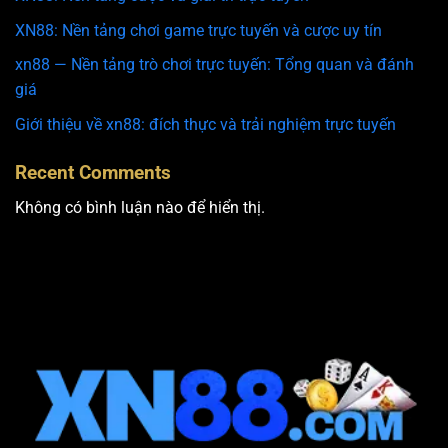
XN88: Nền tảng chơi game trực tuyến và cược uy tín
xn88 — Nền tảng trò chơi trực tuyến: Tổng quan và đánh
giá
Giới thiệu về xn88: đích thực và trải nghiệm trực tuyến
Recent Comments
Không có bình luận nào để hiển thị.