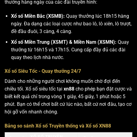
thưởng hàng ngày của các đài truyền hình:
Xổ số Miền Bắc (XSMB):
Quay thưởng lúc 18h15 hàng
ngày. Đa dạng các loại cược như bao lô, lô xiên, lô trượt,
đề đầu đuôi, 3 càng, 4 càng.
Xổ số Miền Trung (XSMT) & Miền Nam (XSMN):
Quay
thưởng từ 16h15 và 17h15. Cung cấp đầy đủ các đài
quay theo lịch nhà nước.
Xổ số Siêu Tốc - Quay thưởng 24/7
Dành cho những người chơi không muốn chờ đợi đến
chiều tối. Xổ số siêu tốc tại
xn88
cho phép bạn đặt cược và
biết kết quả chỉ trong vòng 1 giây, 45 giây, 1 phút hoặc 5
phút. Bạn có thể chơi bất cứ lúc nào, bất cứ nơi đâu, tạo cơ
hội gỡ vốn nhanh chóng.
Bảng so sánh Xổ số Truyền thống và Xổ số XN88
XỔ SỐ TRUYỀN