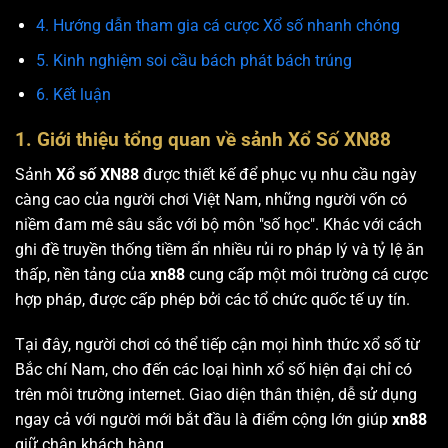
4. Hướng dẫn tham gia cá cược Xổ số nhanh chóng
5. Kinh nghiệm soi cầu bách phát bách trúng
6. Kết luận
1. Giới thiệu tổng quan về sảnh Xổ Số XN88
Sảnh
Xổ số XN88
được thiết kế để phục vụ nhu cầu ngày
càng cao của người chơi Việt Nam, những người vốn có
niềm đam mê sâu sắc với bộ môn "số học". Khác với cách
ghi đề truyền thống tiềm ẩn nhiều rủi ro pháp lý và tỷ lệ ăn
thấp, nền tảng của
xn88
cung cấp một môi trường cá cược
hợp pháp, được cấp phép bởi các tổ chức quốc tế uy tín.
Tại đây, người chơi có thể tiếp cận mọi hình thức xổ số từ
Bắc chí Nam, cho đến các loại hình xổ số hiện đại chỉ có
trên môi trường internet. Giao diện thân thiện, dễ sử dụng
ngay cả với người mới bắt đầu là điểm cộng lớn giúp
xn88
giữ chân khách hàng.