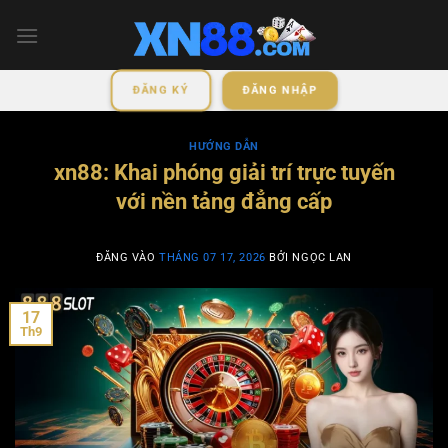
Bỏ
qua
nội
dung
ĐĂNG KÝ
ĐĂNG NHẬP
HƯỚNG DẪN
xn88: Khai phóng giải trí trực tuyến
với nền tảng đẳng cấp
ĐĂNG VÀO
THÁNG 07 17, 2026
BỞI
NGỌC LAN
17
Th9