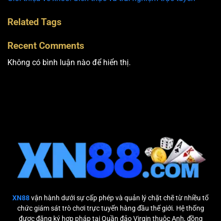
Related Tags
Recent Comments
Không có bình luận nào để hiển thị.
XN88
vận hành dưới sự cấp phép và quản lý chặt chẽ từ nhiều tổ
chức giám sát trò chơi trực tuyến hàng đầu thế giới. Hệ thống
được đăng ký hợp pháp tại Quần đảo Virgin thuộc Anh, đồng