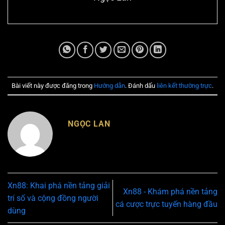
Bài viết này được đăng trong
Hướng dẫn
. Đánh dấu
liên kết thường trực
.
NGỌC LAN
Xn88: Khai phá nền tảng giải
Xn88 - Khám phá nền tảng
trí số và cộng đồng người
cá cược trực tuyến hàng đầu
dùng