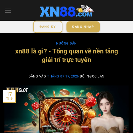
Bỏ
qua
nội
dung
ĐĂNG KÝ
ĐĂNG NHẬP
HƯỚNG DẪN
xn88 là gì? - Tổng quan về nền tảng
giải trí trực tuyến
ĐĂNG VÀO
THÁNG 07 17, 2026
BỞI
NGỌC LAN
17
Th9