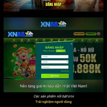
Các sản phẩm nổi bật\n\n
Trải nghiệm người dùng