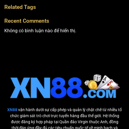
Related Tags
Recent Comments
Không có bình luận nào để hiển thị.
XN88
vận hành dưới sự cấp phép và quản lý chặt chẽ từ nhiều tổ
chức giám sát trò chơi trực tuyến hàng đầu thế giới. Hệ thống
được đăng ký hợp pháp tại Quần đảo Virgin thuộc Anh, đồng
thời đáp ứng đầy đủ các tiêu chuẩn quốc tế về minh bạch và