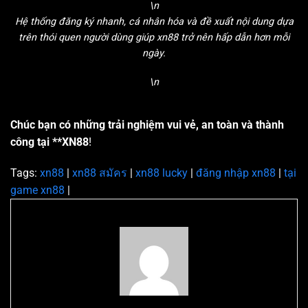
\n
Hệ thống đăng ký nhanh, cá nhân hóa và đề xuất nội dung dựa
trên thói quen người dùng giúp xn88 trở nên hấp dẫn hơn mỗi
ngày.
\n
Chúc bạn có những trải nghiệm vui vẻ, an toàn và thành
công tại **XN88
!
Tags:
xn88
|
xn88 สมัคร
|
xn88 lucky
|
đăng nhập xn88
|
tại
game xn88
|