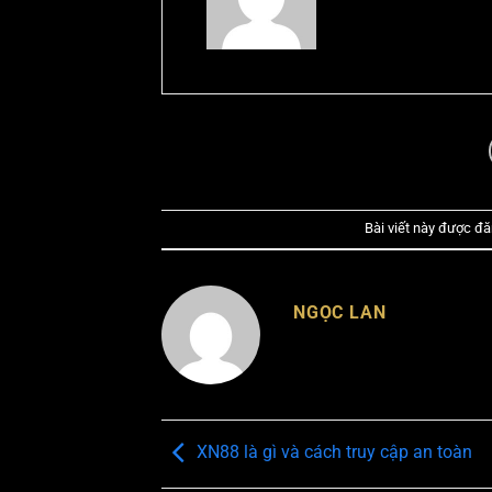
Bài viết này được đ
NGỌC LAN
XN88 là gì và cách truy cập an toàn