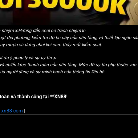
h nhiệm\n
Hướng dẫn chơi có trách nhiệm
\n
uật địa phương, kiểm tra độ tin cậy của nền tảng, và thiết lập ngân sá
 vay mượn và dừng chơi khi cảm thấy mất kiểm soát.
n
Lưu ý pháp lý và sự uy tín
\n
và chiến lược thanh toán của nền tảng. Mức độ uy tín phụ thuộc vào
ủa người dùng và sự minh bạch của thông tin liên hệ.
 toàn và thành công tại **XN88
!
 xn88 com
|