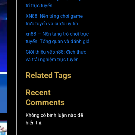
trí trực tuyến
XN88: Nền tảng chơi game
trực tuyến và cược uy tín
xn88 — Nền tảng trò chơi trực
tuyến: Tổng quan và đánh giá
Giới thiệu về xn88: đích thực
và trải nghiệm trực tuyến
Related Tags
Recent
Comments
Không có bình luận nào để
hiển thị.