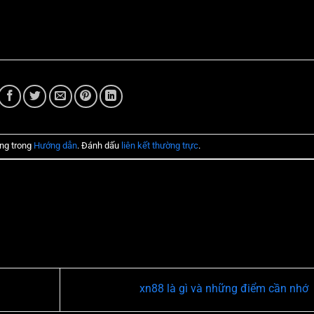
ăng trong
Hướng dẫn
. Đánh dấu
liên kết thường trực
.
xn88 là gì và những điểm cần nhớ