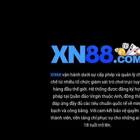
XN88
vận hành dưới sự cấp phép và quản lý c
chẽ từ nhiều tổ chức giám sát trò chơi trực tu
hàng đầu thế giới. Hệ thống được đăng ký h
pháp tại Quần đảo Virgin thuộc Anh, đồng th
đáp ứng đầy đủ các tiêu chuẩn quốc tế về mi
bạch và công bằng. Với cam kết bảo vệ quyền 
thành viên, nền tảng chỉ phục vụ cho những ai
18 tuổi trở lên.