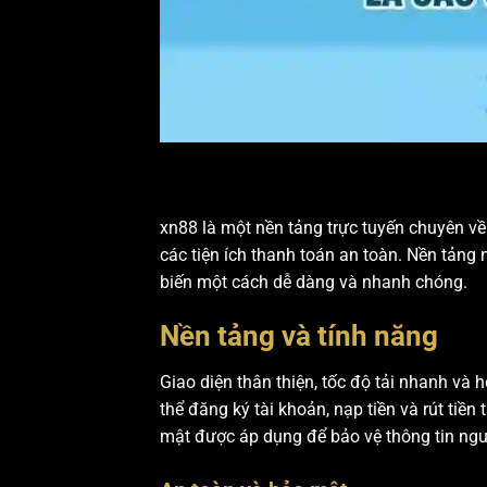
xn88 là một nền tảng trực tuyến chuyên về 
các tiện ích thanh toán an toàn. Nền tảng 
biến một cách dễ dàng và nhanh chóng.
Nền tảng và tính năng
Giao diện thân thiện, tốc độ tải nhanh và
thể đăng ký tài khoản, nạp tiền và rút tiề
mật được áp dụng để bảo vệ thông tin ngư