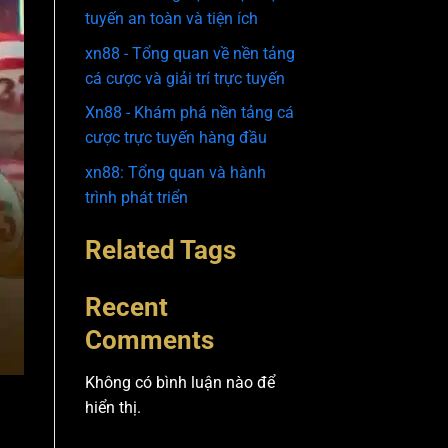
tuyến an toàn và tiện ích
xn88 - Tổng quan về nền tảng
cá cược và giải trí trực tuyến
Xn88 - Khám phá nền tảng cá
cược trực tuyến hàng đầu
xn88: Tổng quan và hành
trình phát triển
Related Tags
Recent
Comments
Không có bình luận nào để
hiển thị.