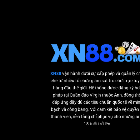
XN88
vận hành dưới sự cấp phép và quản lý c
chẽ từ nhiều tổ chức giám sát trò chơi trực tu
hàng đầu thế giới. Hệ thống được đăng ký h
pháp tại Quần đảo Virgin thuộc Anh, đồng th
đáp ứng đầy đủ các tiêu chuẩn quốc tế về mi
bạch và công bằng. Với cam kết bảo vệ quyền 
thành viên, nền tảng chỉ phục vụ cho những ai
18 tuổi trở lên.