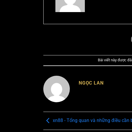
Bài viết này được đ
NGỌC LAN
xn88 - Tổng quan và những điều cần b