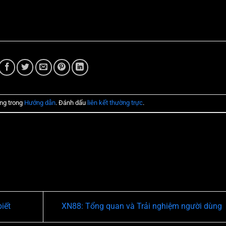
ăng trong
Hướng dẫn
. Đánh dấu
liên kết thường trực
.
iết
XN88: Tổng quan và Trải nghiệm người dùng