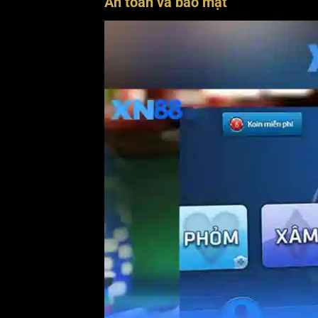
An toàn và bảo mật