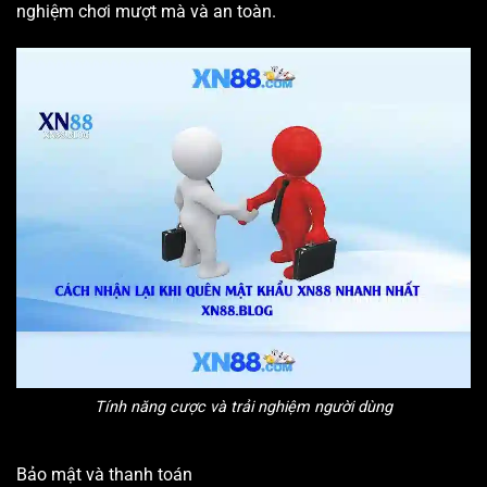
nghiệm chơi mượt mà và an toàn.
Tính năng cược và trải nghiệm người dùng
Bảo mật và thanh toán