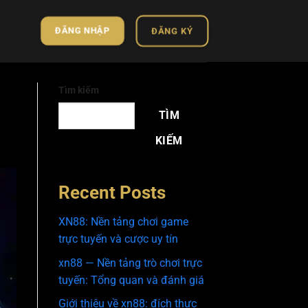
ĐĂNG NHẬP
ĐĂNG KÝ
Tìm kiếm
TÌM
KIẾM
Recent Posts
XN88: Nền tảng chơi game
trực tuyến và cược uy tín
xn88 — Nền tảng trò chơi trực
tuyến: Tổng quan và đánh giá
Giới thiệu về xn88: đích thực