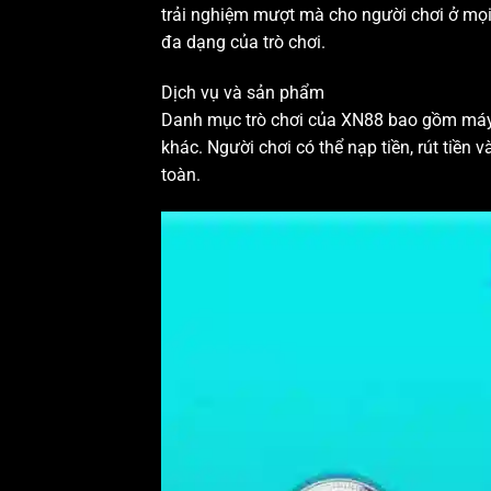
trải nghiệm mượt mà cho người chơi ở mọi
đa dạng của trò chơi.
Dịch vụ và sản phẩm
Danh mục trò chơi của XN88 bao gồm máy xèn
khác. Người chơi có thể nạp tiền, rút tiền
toàn.