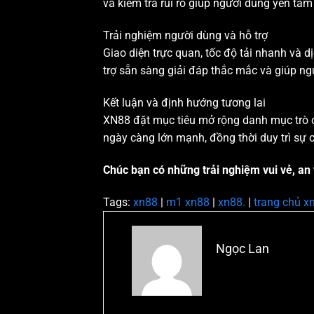
và kiểm tra rủi ro giúp người dùng yên tâm
Trải nghiệm người dùng và hỗ trợ
Giao diện trực quan, tốc độ tải nhanh và d
trợ sẵn sàng giải đáp thắc mắc và giúp ngư
Kết luận và định hướng tương lai
XN88 đặt mục tiêu mở rộng danh mục trò ch
ngày càng lớn mạnh, đồng thời duy trì sự
Chúc bạn có những trải nghiệm vui vẻ, an
Tags:
xn88
|
m1 xn88
|
xn88.
|
trang chủ x
Ngọc Lan