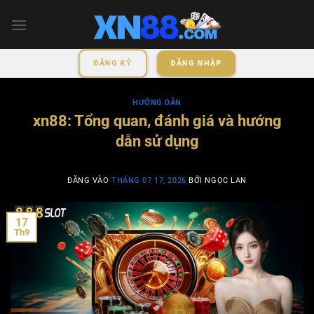
Bỏ
qua
nội
dung
ĐĂNG KÝ
ĐĂNG NHẬP
HƯỚNG DẪN
xn88: Tổng quan, đánh giá và hướng
dẫn sử dụng
ĐĂNG VÀO
THÁNG 07 17, 2026
BỞI
NGỌC LAN
17
Th9